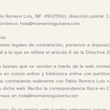
lo Romero Luis, NIF: 49021592J, dirección postal: C
lectrónico: hola@momentoguitarra.com.
ión
iones legales de contratación, ponemos a disposic
 a la que se refiere el artículo 6 de la Directiva 2
Los bienes que se venden a través de la web mome
s en cursos online y biblioteca online con partitur
s contratando realmente con Pablo Romero Luis c
n dicha web. Recibo la correspondencia física en 
correos en hola@momentoguitarra.com
ios: En la página web pueden adquirirse cursos, 